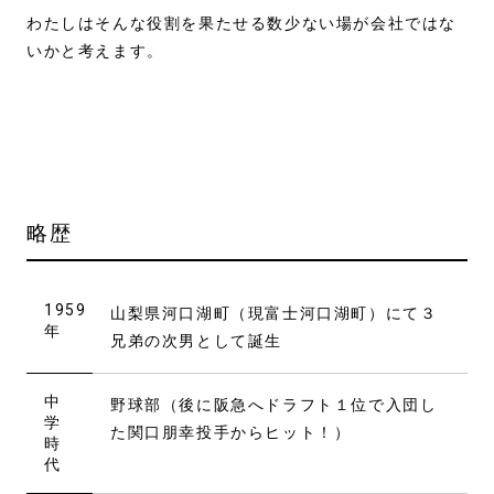
わたしはそんな役割を果たせる数少ない場が会社ではな
いかと考えます。
略歴
1959
山梨県河口湖町（現富士河口湖町）にて３
年
兄弟の次男として誕生
中
野球部（後に阪急へドラフト１位で入団し
学
た関口朋幸投手からヒット！）
時
代