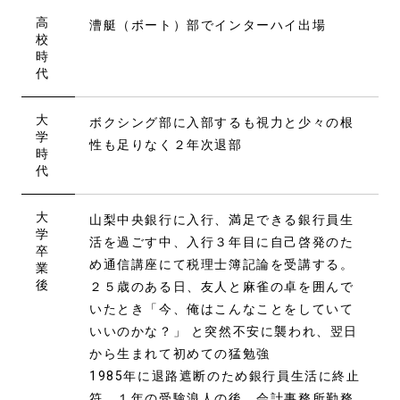
高
漕艇（ボート）部でインターハイ出場
校
時
代
大
ボクシング部に入部するも視力と少々の根
学
性も足りなく２年次退部
時
代
大
山梨中央銀行に入行、満足できる銀行員生
学
活を過ごす中、入行３年目に自己啓発のた
卒
め通信講座にて税理士簿記論を受講する。
業
後
２５歳のある日、友人と麻雀の卓を囲んで
いたとき「今、俺はこんなことをしていて
いいのかな？」 と突然不安に襲われ、翌日
から生まれて初めての猛勉強
1985年に退路遮断のため銀行員生活に終止
符、１年の受験浪人の後、会計事務所勤務